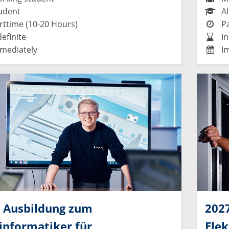
udent
Al
ttime (10-20 Hours)
Pa
efinite
In
mediately
Im
 Ausbildung zum
202
informatiker für
Ele