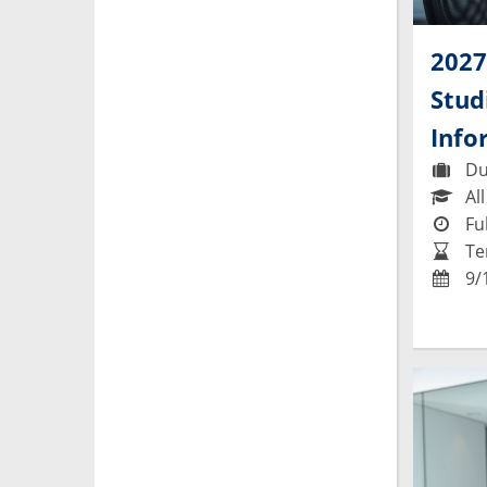
2027
Stud
Info
Du
All
Ful
Te
9/