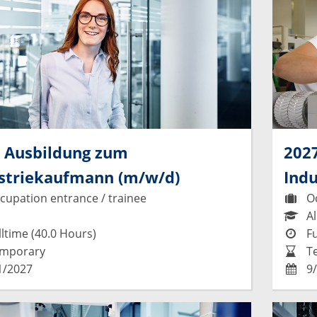
 Ausbildung zum
202
striekaufmann (m/w/d)
Ind
upation entrance / trainee
Oc
Al
ltime (40.0 Hours)
Fu
mporary
T
1/2027
9/