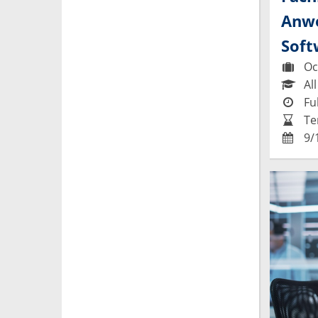
Anwe
Soft
Occ
All
Ful
Te
9/