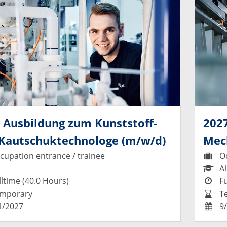
 Ausbildung zum Kunststoff-
202
Kautschuktechnologe (m/w/d)
Mec
upation entrance / trainee
Oc
Al
ltime (40.0 Hours)
Fu
mporary
T
1/2027
9/