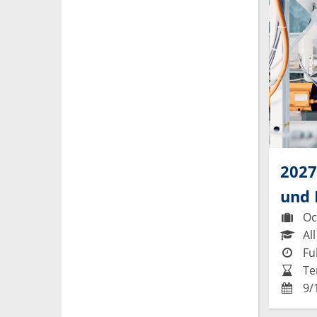
2027
und 
Occ
All
Ful
Te
9/