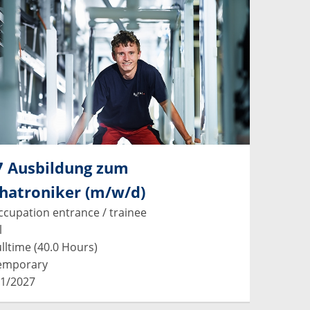
7 Ausbildung zum
hatroniker (m/w/d)
cupation entrance / trainee
l
lltime (40.0 Hours)
emporary
1/2027