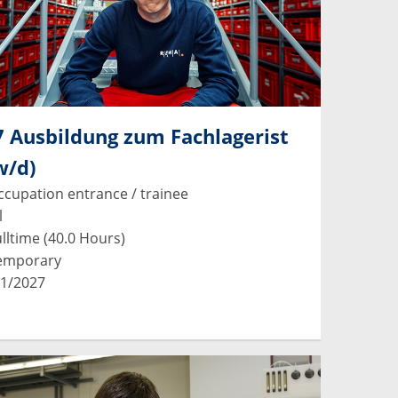
 Ausbildung zum Fachlagerist
w/d)
cupation entrance / trainee
l
lltime (40.0 Hours)
emporary
1/2027