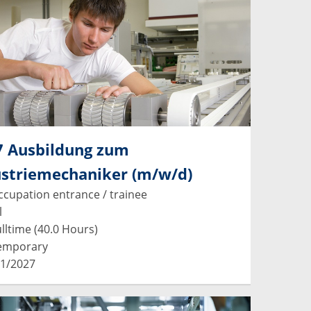
7 Ausbildung zum
ustriemechaniker (m/w/d)
cupation entrance / trainee
l
lltime (40.0 Hours)
emporary
1/2027