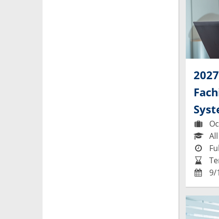
2027
Fach
Syst
Occ
All
Ful
Te
9/