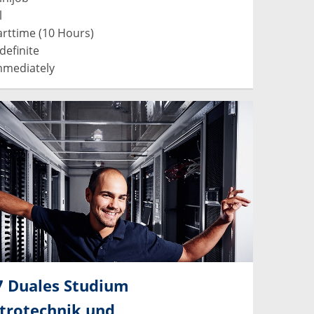
l
rttime (10 Hours)
definite
mediately
7 Duales Studium
ktrotechnik und