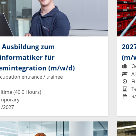
 Ausbildung zum
2027
informatiker für
(m/
Oc
emintegration (m/w/d)
Al
upation entrance / trainee
Fu
T
ltime (40.0 Hours)
9/
mporary
1/2027