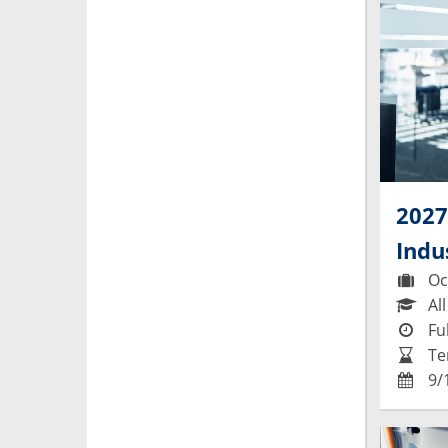
2027
Indu
Occ
All
Ful
Te
9/