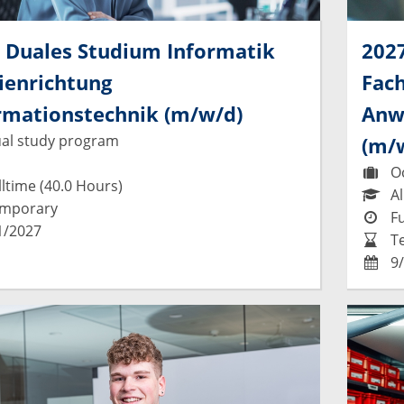
 Duales Studium Informatik
202
ienrichtung
Fach
rmationstechnik (m/w/d)
Anw
al study program
(m/
Oc
ltime (40.0 Hours)
Al
mporary
Fu
1/2027
T
9/