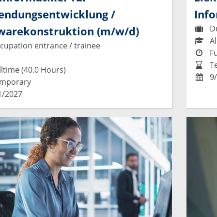
ndungsentwicklung /
Inf
Du
warekonstruktion (m/w/d)
Al
upation entrance / trainee
Fu
T
ltime (40.0 Hours)
9/
mporary
1/2027