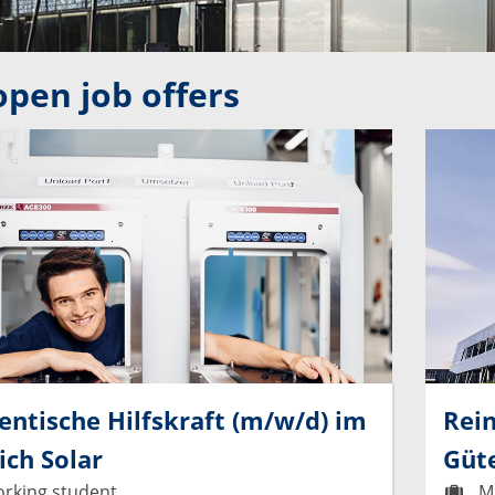
open job offers
entische Hilfskraft (m/w/d) im
Rein
ich Solar
Güt
rking student
Mi