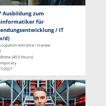
7 Ausbildung zum
informatiker für
endungsentwicklung / IT
w/d)
cupation entrance / trainee
l
lltime (40.0 Hours)
emporary
1/2027