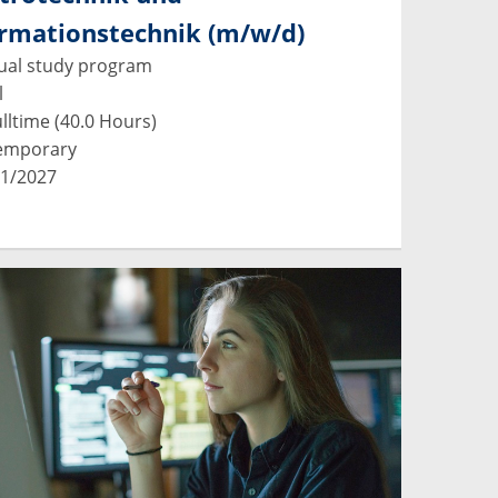
ormationstechnik (m/w/d)
al study program
l
lltime (40.0 Hours)
emporary
1/2027