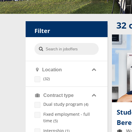
32
Filter
Location
(32)
Contract type
Dual study program
(4)
Stud
Fixed employment - full
time
Bere
(5)
Internship
Wo
(1)